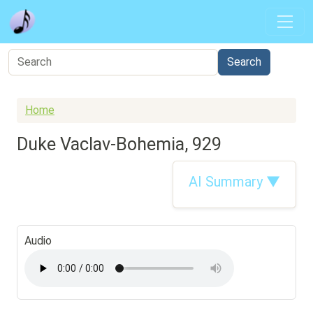
Skip to main content
Home
Duke Vaclav-Bohemia, 929
AI Summary ▼
Audio