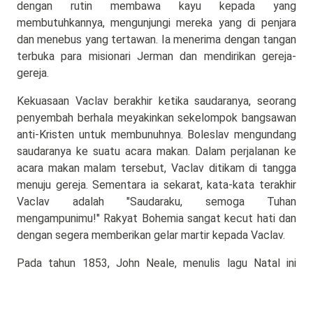
dengan rutin membawa kayu kepada yang
membutuhkannya, mengunjungi mereka yang di penjara
dan menebus yang tertawan. Ia menerima dengan tangan
terbuka para misionari Jerman dan mendirikan gereja-
gereja.
Kekuasaan Vaclav berakhir ketika saudaranya, seorang
penyembah berhala meyakinkan sekelompok bangsawan
anti-Kristen untuk membunuhnya. Boleslav mengundang
saudaranya ke suatu acara makan. Dalam perjalanan ke
acara makan malam tersebut, Vaclav ditikam di tangga
menuju gereja. Sementara ia sekarat, kata-kata terakhir
Vaclav adalah "Saudaraku, semoga Tuhan
mengampunimu!" Rakyat Bohemia sangat kecut hati dan
dengan segera memberikan gelar martir kepada Vaclav.
Pada tahun 1853, John Neale, menulis lagu Natal ini
"Good King Wenceslaus" setelah mendengar kisah Duke
Vaclav dari tentara Inggris yang kembali dari Eropa Timur.