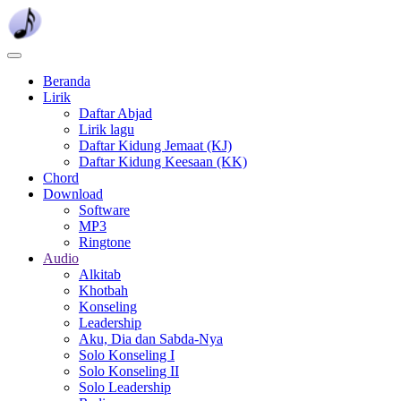
Skip
to
main
content
Beranda
Lirik
Daftar Abjad
Lirik lagu
Daftar Kidung Jemaat (KJ)
Daftar Kidung Keesaan (KK)
Chord
Download
Software
MP3
Ringtone
Audio
Alkitab
Khotbah
Konseling
Leadership
Aku, Dia dan Sabda-Nya
Solo Konseling I
Solo Konseling II
Solo Leadership