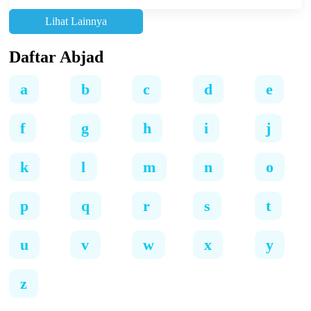
Lihat Lainnya
Daftar Abjad
a
b
c
d
e
f
g
h
i
j
k
l
m
n
o
p
q
r
s
t
u
v
w
x
y
z