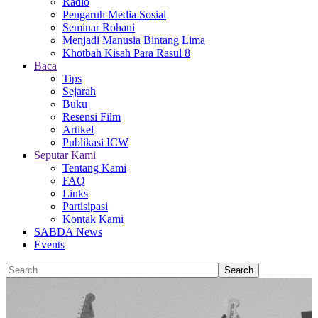
Radio
Pengaruh Media Sosial
Seminar Rohani
Menjadi Manusia Bintang Lima
Khotbah Kisah Para Rasul 8
Baca
Tips
Sejarah
Buku
Resensi Film
Artikel
Publikasi ICW
Seputar Kami
Tentang Kami
FAQ
Links
Partisipasi
Kontak Kami
SABDA News
Events