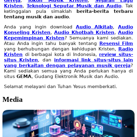
Gereja
,
Tokoh Musik Kristen
,
Sejarah Lagu
Kristen
,
Teknologi Seputar Musik dan Audio
. Tak
ketinggalan pula simaklah
berita-berita terbaru
tentang musik dan audio
.
Anda yang ingin download
Audio Alkitab
,
Audio
Konseling Kristen
,
Audio Khotbah Kristen
,
Audio
Kepemimpinan Kristen
? Semuanya kami sediakan.
Atau Anda ingin tahu banyak tentang
Resensi Film
yang berhubungan dengan kehidupan Kristen,
Radio
Kristen
di berbagai kota di Indonesia,
review situs-
situs Kristen
, dan
informasi link situs-situs lain
yang berkaitan dengan pelayanan musik gereja
?
Kami sediakan semua yang Anda perlukan hanya di
situs
GEMA
, Gudang Elektronik Musik dan Audio.
Selamat melayani dan Tuhan Yesus memberkati.
Media