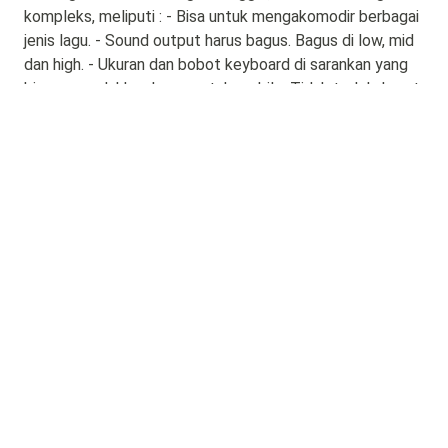
kompleks, meliputi : - Bisa untuk mengakomodir berbagai
jenis lagu. - Sound output harus bagus. Bagus di low, mid
dan high. - Ukuran dan bobot keyboard di sarankan yang
bisa memudahkan kamu untuk mobile. Tidak terlalu berat,
tidak terlalu ringkih, dll. - Sebaiknya menggunakan
keyboard yang punya fasilitas Style editor, karena
nantinya belum tentu style yang kamu butuhkan tersedia
di tempat lain, jadi bisa membuat style-style yang
dibutuhkan lewat style editor ini. - Untuk beberapa
daerah,ada fanatisme merk yang tertanam di masyarakat.
Pertimbangkanlah apakah ingin mengikuti trend merk
yang berkembang di daerah kamu atau mau mencoba
menggunakan merk lain yang belum pernah ada. - Jika
kamu menggunakan jasa player independent atau player
sewaan, tanya kepada player tersebut dan beberapa
player lain,merk dan tipe apa yang paling mereka sukai
dan kuasai.
4. Band