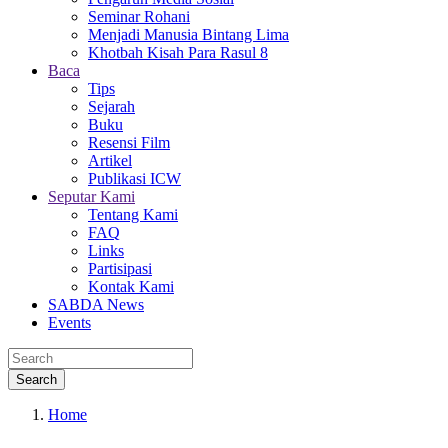
Seminar Rohani
Menjadi Manusia Bintang Lima
Khotbah Kisah Para Rasul 8
Baca
Tips
Sejarah
Buku
Resensi Film
Artikel
Publikasi ICW
Seputar Kami
Tentang Kami
FAQ
Links
Partisipasi
Kontak Kami
SABDA News
Events
Home