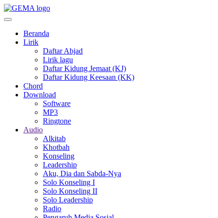
Skip
to
main
Beranda
content
Lirik
Daftar Abjad
Lirik lagu
Daftar Kidung Jemaat (KJ)
Daftar Kidung Keesaan (KK)
Chord
Download
Software
MP3
Ringtone
Audio
Alkitab
Khotbah
Konseling
Leadership
Aku, Dia dan Sabda-Nya
Solo Konseling I
Solo Konseling II
Solo Leadership
Radio
Pengaruh Media Sosial