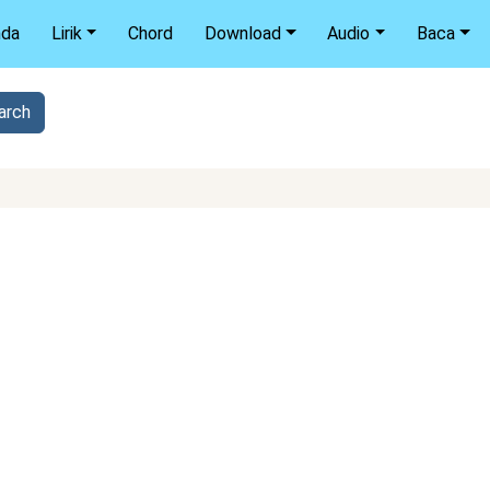
nda
Lirik
Chord
Download
Audio
Baca
I