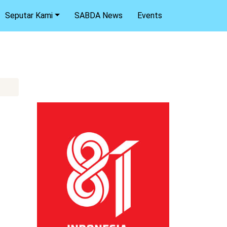
Seputar Kami
SABDA News
Events