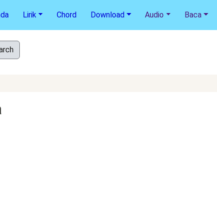
nda
Lirik
Chord
Download
Audio
Baca
a