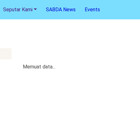
Seputar Kami
SABDA News
Events
Memuat data...