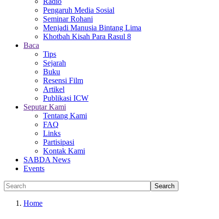
Radio
Pengaruh Media Sosial
Seminar Rohani
Menjadi Manusia Bintang Lima
Khotbah Kisah Para Rasul 8
Baca
Tips
Sejarah
Buku
Resensi Film
Artikel
Publikasi ICW
Seputar Kami
Tentang Kami
FAQ
Links
Partisipasi
Kontak Kami
SABDA News
Events
Home