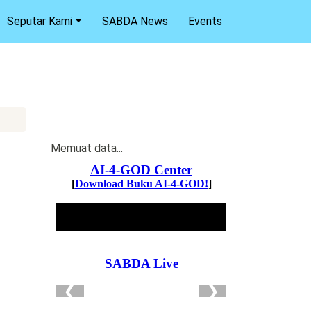
Seputar Kami
SABDA News
Events
Memuat data...