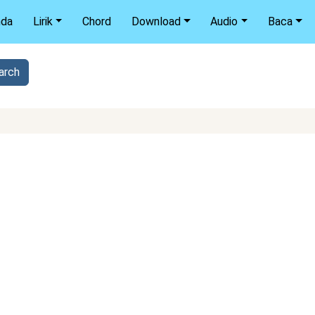
nda
Lirik
Chord
Download
Audio
Baca