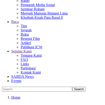
Radio
Pengaruh Media Sosial
Seminar Rohani
Menjadi Manusia Bintang Lima
Khotbah Kisah Para Rasul 8
Baca
Tips
Sejarah
Buku
Resensi Film
Artikel
Publikasi ICW
Seputar Kami
Tentang Kami
FAQ
Links
Partisipasi
Kontak Kami
SABDA News
Events
Home