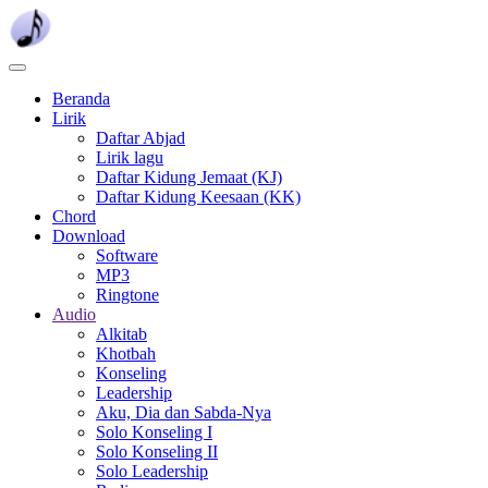
Skip
to
main
content
Beranda
Lirik
Daftar Abjad
Lirik lagu
Daftar Kidung Jemaat (KJ)
Daftar Kidung Keesaan (KK)
Chord
Download
Software
MP3
Ringtone
Audio
Alkitab
Khotbah
Konseling
Leadership
Aku, Dia dan Sabda-Nya
Solo Konseling I
Solo Konseling II
Solo Leadership