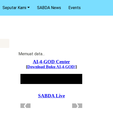
Seputar Kami
SABDA News
Events
Memuat data...