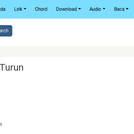
nda
Lirik
Chord
Download
Audio
Baca
 Turun
n