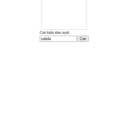
Ikuti Kami: