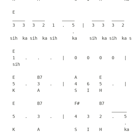
  E

  _____   _____       _____       _____   _____

  3   3   3   2   1   .   5   |   3   3   3   2   1  
                          .

 sih  ka sih  ka sih      ka     sih  ka sih  ka sih 
  E

  1    .    .    .    |    0    0    0    0    |

  sih

  E         B7             A         E

  5    .    3    .    |    4    6    5    .    |

  K         A              S    I    H

  E         B7             F#        B7

                                          ______

  5    .    3    .    |    4    3    2    .    5    |

                                               .

  K         A              S    I    H         ka
