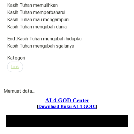
Kasih Tuhan memulihkan
Kasih Tuhan memperbaharui
Kasih Tuhan mau mengampuni
Kasih Tuhan mengubah dunia
End :Kasih Tuhan mengubah hidupku
Kasih Tuhan mengubah sgalanya
Kategori
Lirik
Memuat data...