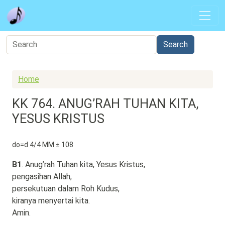
Skip to main content
Home
KK 764. ANUG’RAH TUHAN KITA,
YESUS KRISTUS
do=d 4/4 MM ± 108
B1
. Anug’rah Tuhan kita, Yesus Kristus,
pengasihan Allah,
persekutuan dalam Roh Kudus,
kiranya menyertai kita.
Amin.