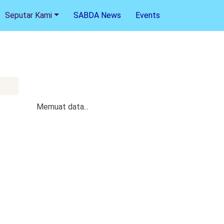
Seputar Kami
SABDA News
Events
Memuat data...