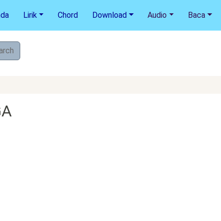
nda
Lirik
Chord
Download
Audio
Baca
GA