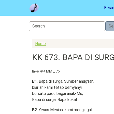
Skip to main content
Bera
Home
KK 673. BAPA DI SUR
la=e 4/4 MM ± 76
B1
. Bapa di surga, Sumber anug’rah,
biarlah kami tetap bernyanyi,
bersatu padu bagai anak-Mu,
Bapa di surga, Bapa kekal.
B2
. Yesus Mesias, kami mengingat