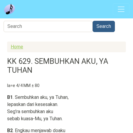
Skip to main content
Home
KK 629. SEMBUHKAN AKU, YA
TUHAN
la=e 4/4 MM ± 80
B1
. Sembuhkan aku, ya Tuhan,
lepaskan dari kesesakan.
Seg’ra sembuhkan aku
sebab kuasa-Mu, ya Tuhan.
B2
. Engkau menjawab doaku