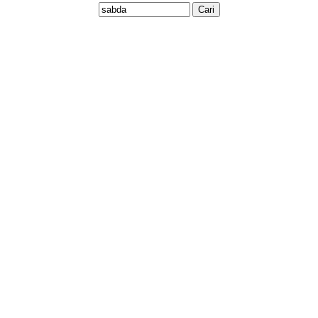
Ikuti Kami:
sabda_ylsa
Yayasan Lembaga SABDA
sabda_ylsa
Selengkapnya
SABDA Alkitab
Podcast SABDA