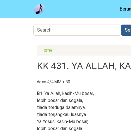
Skip to main content
Bera
Home
KK 431. YA ALLAH, 
do=a 4/4 MM ± 80
B1
. Ya Allah, kasih-Mu besar,
lebih besar dari segala,
tiada terduga dalamnya,
tiada terjangkau luasnya.
Ya Yesus, kasih-Mu besar,
lebih besar dari segala.