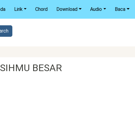
nda
Lirik
Chord
Download
Audio
Baca
KASIHMU BESAR