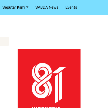
Seputar Kami
SABDA News
Events