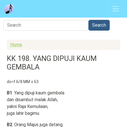
Skip to main content
Home
KK 198. YANG DIPUJI KAUM
GEMBALA
do=f 6/8 MM ± 63
B1
. Yang dipuji kaum gembala
dan disambut malak Allah,
yakni Raja Kemuliaan,
juga lahir bagimu.
B2
. Orang Majus juga datang