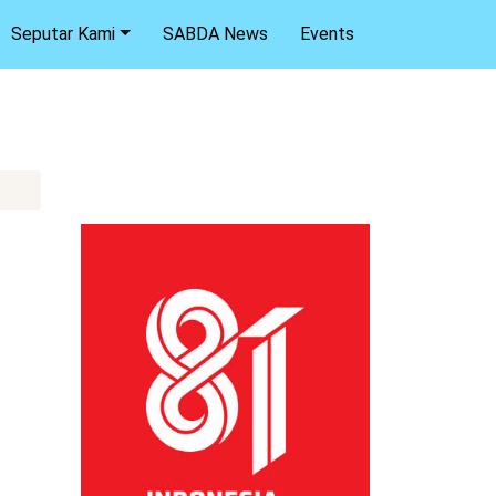
Seputar Kami
SABDA News
Events