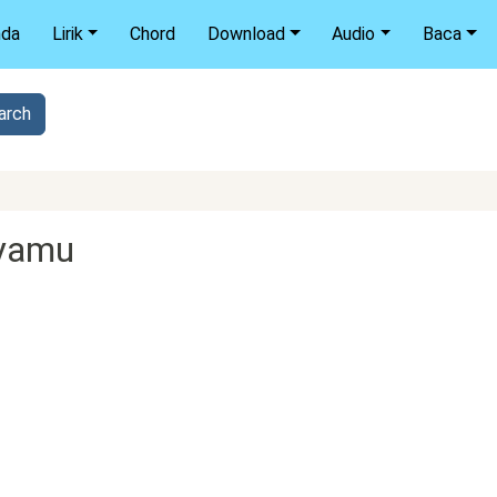
nda
Lirik
Chord
Download
Audio
Baca
ryamu