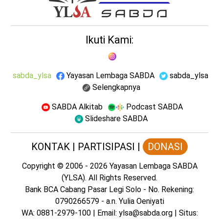
Ikuti Kami:
sabda_ylsa
Yayasan Lembaga SABDA
sabda_ylsa
Selengkapnya
SABDA Alkitab
Podcast SABDA
Slideshare SABDA
KONTAK
|
PARTISIPASI
|
DONASI
Copyright
© 2006 -
2026
Yayasan Lembaga SABDA
(YLSA).
All Rights Reserved.
Bank BCA Cabang Pasar Legi Solo - No. Rekening:
0790266579 - a.n. Yulia Oeniyati
WA:
0881-2979-100
| Email:
ylsa@sabda.org
| Situs: