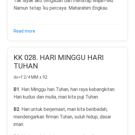
Tak layak aku tengadah dan menatap wajah-Mu.
Namun tetap ‘ku percaya: Maharahim Engkau.
about KK 072. HANYA DEBULAH AKU
Read more
KK 028. HARI MINGGU HARI
TUHAN
do=f 2/4 MM ± 92
B1
. Hari Minggu hari Tuhan, hari raya kebangkitan.
Hari kudus dan mulia, mari kita puji Tuhan.
B2
. Hari untuk berjemaat, mari kita beribadah,
mendengarkan firman Tuhan, suluh hidup, dasar
iman.