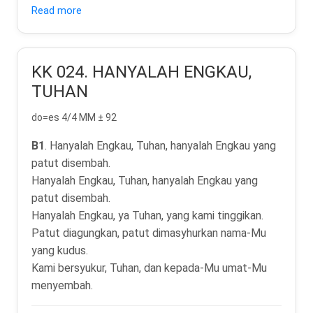
about KK 025. HARI MINGGU HARI KUDUS
Read more
KK 024. HANYALAH ENGKAU,
TUHAN
do=es 4/4 MM ± 92
B1
. Hanyalah Engkau, Tuhan, hanyalah Engkau yang
patut disembah.
Hanyalah Engkau, Tuhan, hanyalah Engkau yang
patut disembah.
Hanyalah Engkau, ya Tuhan, yang kami tinggikan.
Patut diagungkan, patut dimasyhurkan nama-Mu
yang kudus.
Kami bersyukur, Tuhan, dan kepada-Mu umat-Mu
menyembah.