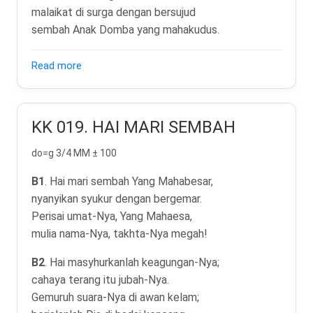
malaikat di surga dengan bersujud
sembah Anak Domba yang mahakudus.
about KK 020. HAI, MASYHURKANLAH
Read more
KK 019. HAI MARI SEMBAH
do=g 3/4 MM ± 100
B1
. Hai mari sembah Yang Mahabesar,
nyanyikan syukur dengan bergemar.
Perisai umat-Nya, Yang Mahaesa,
mulia nama-Nya, takhta-Nya megah!
B2
. Hai masyhurkanlah keagungan-Nya;
cahaya terang itu jubah-Nya.
Gemuruh suara-Nya di awan kelam;